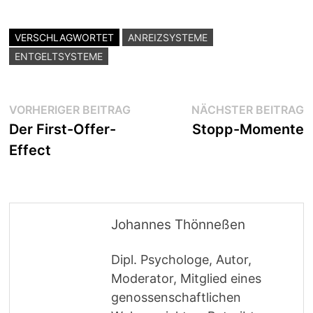
VERSCHLAGWORTET
ANREIZSYSTEME
ENTGELTSYSTEME
Beitragsnavigation
Vorheriger
N
VORHERIGER BEITRAG
NÄCHSTER BEITRAG
Beitrag:
B
Der First-Offer-
Stopp-Momente
Effect
Johannes Thönneßen
Dipl. Psychologe, Autor,
Moderator, Mitglied eines
genossenschaftlichen