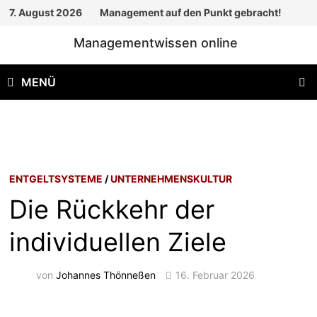
Zum
7. August 2026
Management auf den Punkt gebracht!
Inhalt
Managementwissen online
springen
MENÜ
ENTGELTSYSTEME
/
UNTERNEHMENSKULTUR
Die Rückkehr der
individuellen Ziele
von
Johannes Thönneßen
16. Februar 2026