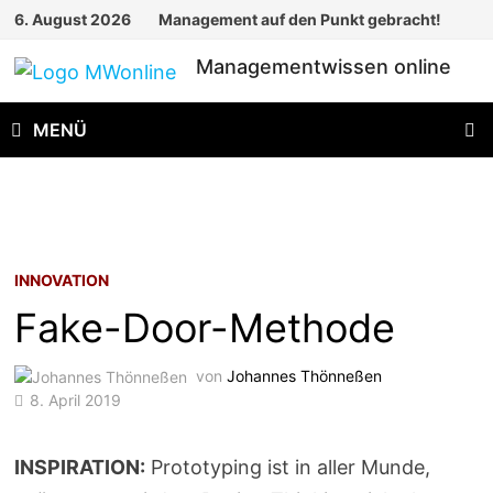
Zum
6. August 2026
Management auf den Punkt gebracht!
Inhalt
Managementwissen online
springen
MENÜ
INNOVATION
Fake-Door-Methode
von
Johannes Thönneßen
8. April 2019
INSPIRATION:
Prototyping ist in aller Munde,