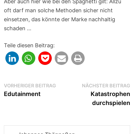
Aber auch hier wie bei den Spaghetti gilt: Allzu
oft darf man solche Methoden sicher nicht
einsetzen, das könnte der Marke nachhaltig
schaden …
Teile diesen Beitrag:
Beitragsnavigation
Vorheriger
N
VORHERIGER BEITRAG
NÄCHSTER BEITRAG
Beitrag:
B
Edutainment
Katastrophen
durchspielen