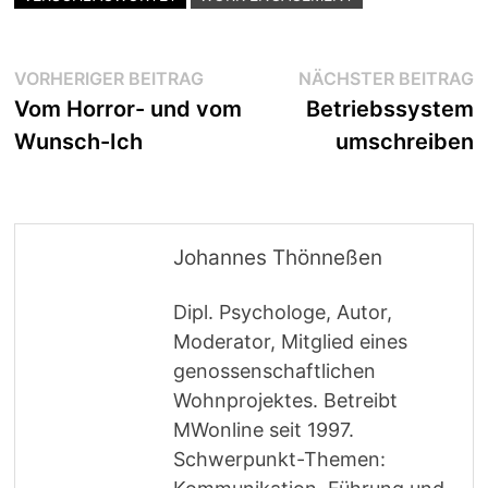
Beitragsnavigation
Vorheriger
N
VORHERIGER BEITRAG
NÄCHSTER BEITRAG
Beitrag:
B
Vom Horror- und vom
Betriebssystem
Wunsch-Ich
umschreiben
Johannes Thönneßen
Dipl. Psychologe, Autor,
Moderator, Mitglied eines
genossenschaftlichen
Wohnprojektes. Betreibt
MWonline seit 1997.
Schwerpunkt-Themen: