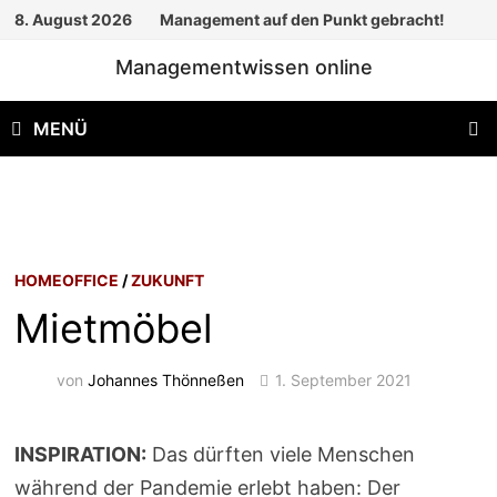
Zum
8. August 2026
Management auf den Punkt gebracht!
Inhalt
Managementwissen online
springen
MENÜ
HOMEOFFICE
/
ZUKUNFT
Mietmöbel
von
Johannes Thönneßen
1. September 2021
INSPIRATION:
Das dürften viele Menschen
während der Pandemie erlebt haben: Der