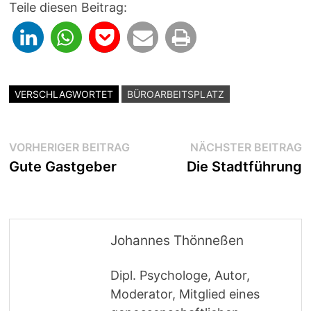
Teile diesen Beitrag:
VERSCHLAGWORTET
BÜROARBEITSPLATZ
Beitragsnavigation
Vorheriger
N
VORHERIGER BEITRAG
NÄCHSTER BEITRAG
Beitrag:
B
Gute Gastgeber
Die Stadtführung
Johannes Thönneßen
Dipl. Psychologe, Autor,
Moderator, Mitglied eines