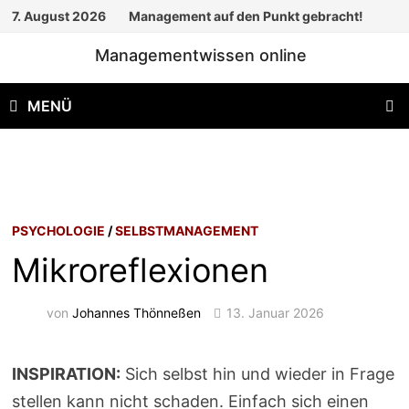
Zum
7. August 2026
Management auf den Punkt gebracht!
Inhalt
Managementwissen online
springen
MENÜ
PSYCHOLOGIE
/
SELBSTMANAGEMENT
Mikroreflexionen
von
Johannes Thönneßen
13. Januar 2026
INSPIRATION:
Sich selbst hin und wieder in Frage
stellen kann nicht schaden. Einfach sich einen