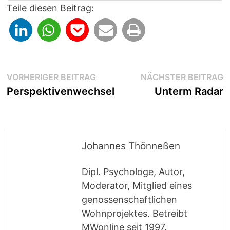
Teile diesen Beitrag:
Beitragsnavigation
Vorheriger
N
VORHERIGER BEITRAG
NÄCHSTER BEITRAG
Beitrag:
B
Perspektivenwechsel
Unterm Radar
Johannes Thönneßen
Dipl. Psychologe, Autor,
Moderator, Mitglied eines
genossenschaftlichen
Wohnprojektes. Betreibt
MWonline seit 1997.