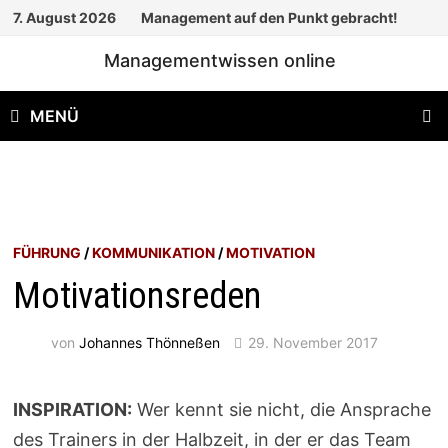
Zum
7. August 2026
Management auf den Punkt gebracht!
Inhalt
Managementwissen online
springen
MENÜ
FÜHRUNG
/
KOMMUNIKATION
/
MOTIVATION
Motivationsreden
von
Johannes Thönneßen
29. November 2017
INSPIRATION:
Wer kennt sie nicht, die Ansprache
des Trainers in der Halbzeit, in der er das Team