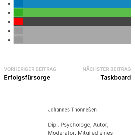
Beitragsnavigation
Vorheriger
N
VORHERIGER BEITRAG
NÄCHSTER BEITRAG
Beitrag:
B
Erfolgsfürsorge
Taskboard
Johannes Thönneßen
Dipl. Psychologe, Autor,
Moderator, Mitglied eines