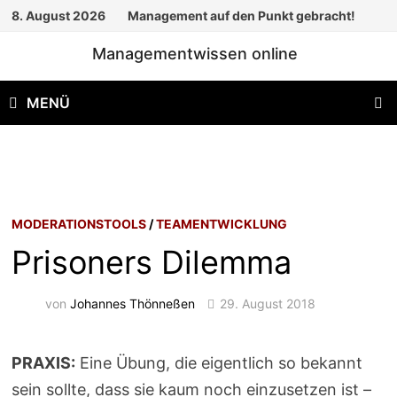
Zum
8. August 2026
Management auf den Punkt gebracht!
Inhalt
Managementwissen online
springen
MENÜ
MODERATIONSTOOLS
/
TEAMENTWICKLUNG
Prisoners Dilemma
von
Johannes Thönneßen
29. August 2018
PRAXIS:
Eine Übung, die eigentlich so bekannt
sein sollte, dass sie kaum noch einzusetzen ist –