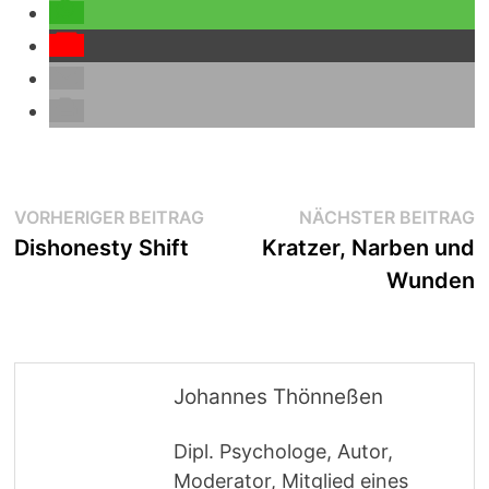
Beitragsnavigation
Vorheriger
N
VORHERIGER BEITRAG
NÄCHSTER BEITRAG
Beitrag:
B
Dishonesty Shift
Kratzer, Narben und
Wunden
Johannes Thönneßen
Dipl. Psychologe, Autor,
Moderator, Mitglied eines