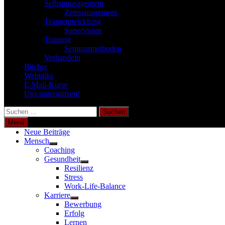
Selbstmanagement
Zeitmanagement
Teamentwicklung
Supervision
Training
Seminarmethoden
Verhandeln
Bücher
Webtalks
E-Mail-Kurse
Uns unterstützen!
Suchen
nach:
Menü
Neue Beiträge
Mensch
Untermenü
Coaching
anzeigen
Gesundheit
Untermenü
Resilienz
anzeigen
Stress
Work-Life-Balance
Karriere
Untermenü
Bewerbung
anzeigen
Erfolg
Lernen