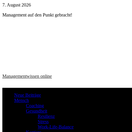
Zum
7. August 2026
Inhalt
Management auf den Punkt gebracht!
springen
Managementwissen online
Neue Beiträge
Mensch
Coaching
Gesundheit
Resilienz
Stress
Work-Life-Balance