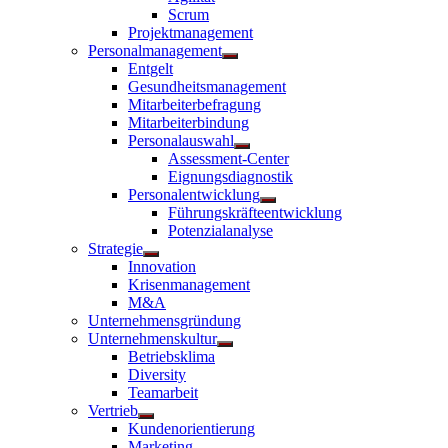
anzeigen
Scrum
Projektmanagement
Personalmanagement
Untermenü
Entgelt
anzeigen
Gesundheitsmanagement
Mitarbeiterbefragung
Mitarbeiterbindung
Personalauswahl
Untermenü
Assessment-Center
anzeigen
Eignungsdiagnostik
Personalentwicklung
Untermenü
Führungskräfteentwicklung
anzeigen
Potenzialanalyse
Strategie
Untermenü
Innovation
anzeigen
Krisenmanagement
M&A
Unternehmensgründung
Unternehmenskultur
Untermenü
Betriebsklima
anzeigen
Diversity
Teamarbeit
Vertrieb
Untermenü
Kundenorientierung
anzeigen
Marketing