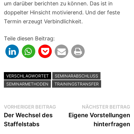
um darüber berichten zu können. Das ist in
doppelter Hinsicht motivierend. Und der feste
Termin erzeugt Verbindlichkeit.
Teile diesen Beitrag:
VERSCHLAGWORTET
SEMINARABSCHLUSS
SEMINARMETHODEN
TRAININGSTRANSFER
Beitragsnavigation
Vorheriger
N
VORHERIGER BEITRAG
NÄCHSTER BEITRAG
Beitrag:
B
Der Wechsel des
Eigene Vorstellungen
Staffelstabs
hinterfragen