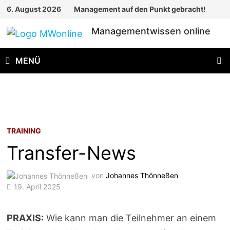
Zum
6. August 2026
Management auf den Punkt gebracht!
Inhalt
Managementwissen online
springen
MENÜ
TRAINING
Transfer-News
von
Johannes Thönneßen
19. April 2025
PRAXIS:
Wie kann man die Teilnehmer an einem