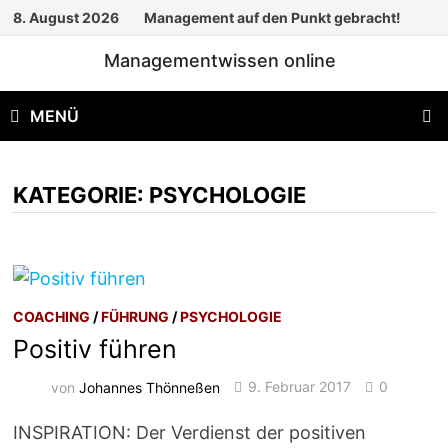
Zum
8. August 2026
Management auf den Punkt gebracht!
Inhalt
Managementwissen online
springen
MENÜ
KATEGORIE:
PSYCHOLOGIE
COACHING
/
FÜHRUNG
/
PSYCHOLOGIE
Positiv führen
von
Johannes Thönneßen
9. Februar 2017
0
INSPIRATION: Der Verdienst der positiven