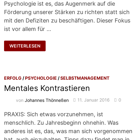
Psychologie ist es, das Augenmerk auf die
Förderung unserer Stärken zu richten statt sich
mit den Defiziten zu beschäftigen. Dieser Fokus
ist vor allem für …
POSITIV
WEITERLESEN
FÜHREN
ERFOLG
/
PSYCHOLOGIE
/
SELBSTMANAGEMENT
Mentales Kontrastieren
von
Johannes Thönneßen
11. Januar 2016
0
PRAXIS: Sich etwas vorzunehmen, ist
menschlich. Zu Jahresbeginn ohnehin. Was
anderes ist es, das, was man sich vorgenommen
hat, auch einzuhalten. Tipps dazu findet man in