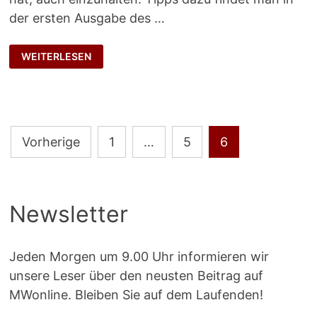
der ersten Ausgabe des …
MENTALES
WEITERLESEN
KONTRASTIEREN
Seitennummerierung
Vorherige
1
…
5
6
der
Beiträge
Newsletter
Jeden Morgen um 9.00 Uhr informieren wir
unsere Leser über den neusten Beitrag auf
MWonline. Bleiben Sie auf dem Laufenden!