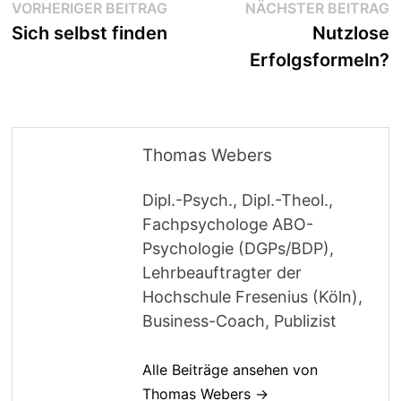
Beitragsnavigation
Vorheriger
N
VORHERIGER BEITRAG
NÄCHSTER BEITRAG
Beitrag:
B
Sich selbst finden
Nutzlose
Erfolgsformeln?
Thomas Webers
Dipl.-Psych., Dipl.-Theol.,
Fachpsychologe ABO-
Psychologie (DGPs/BDP),
Lehrbeauftragter der
Hochschule Fresenius (Köln),
Business-Coach, Publizist
Alle Beiträge ansehen von
Thomas Webers →