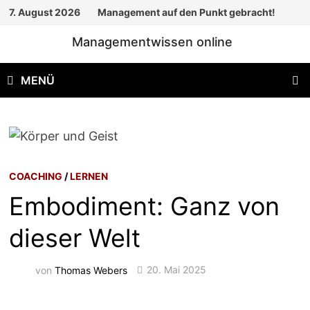
Zum
7. August 2026
Management auf den Punkt gebracht!
Inhalt
Managementwissen online
springen
MENÜ
COACHING
/
LERNEN
Embodiment: Ganz von
dieser Welt
von
Thomas Webers
20. Mai 2025