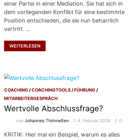
einer Partei in einer Mediation. Sie hat sich in
dem vorliegenden Konflikt für eine bestimmte
Position entschieden, die sie nun beharrlich
vertritt. …
EINZELCOACHING
WEITERLESEN
UND
MEDIATION
COACHING
/
COACHINGTOOLS
/
FÜHRUNG
/
MITARBEITERGESPRÄCH
Wertvolle Abschlussfrage?
von
Johannes Thönneßen
4. Februar 2024
0
KRITIK: Hier mal ein Beispiel, warum es alles