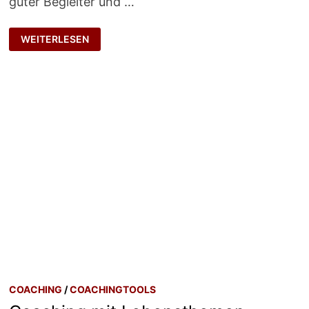
guter Begleiter und …
KARTENSET
WEITERLESEN
FÜR
COACHS
COACHING
/
COACHINGTOOLS