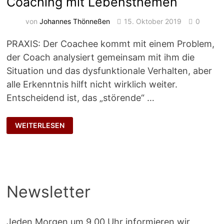
Coaching mit Lebensthemen
von
Johannes Thönneßen
15. Oktober 2019
0
PRAXIS: Der Coachee kommt mit einem Problem,
der Coach analysiert gemeinsam mit ihm die
Situation und das dysfunktionale Verhalten, aber
alle Erkenntnis hilft nicht wirklich weiter.
Entscheidend ist, das „störende“ …
COACHING
WEITERLESEN
MIT
LEBENSTHEMEN
Newsletter
Jeden Morgen um 9.00 Uhr informieren wir