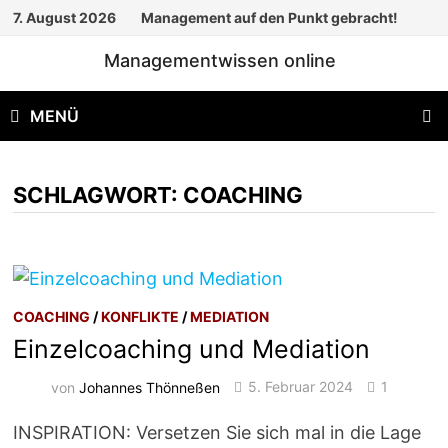
Zum
7. August 2026
Management auf den Punkt gebracht!
Inhalt
Managementwissen online
springen
MENÜ
SCHLAGWORT:
COACHING
COACHING
/
KONFLIKTE
/
MEDIATION
Einzelcoaching und Mediation
von
Johannes Thönneßen
5. Februar 2024
1
INSPIRATION: Versetzen Sie sich mal in die Lage