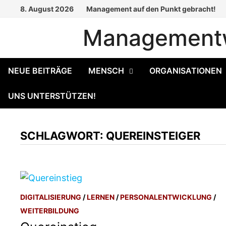
Zum
8. August 2026
Management auf den Punkt gebracht!
Inhalt
Managementw
springen
NEUE BEITRÄGE
MENSCH
ORGANISATIONEN
UNS UNTERSTÜTZEN!
SCHLAGWORT:
QUEREINSTEIGER
DIGITALISIERUNG
/
LERNEN
/
PERSONALENTWICKLUNG
/
WEITERBILDUNG