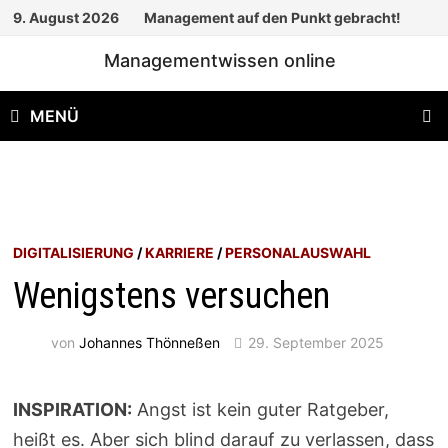
Zum
9. August 2026
Management auf den Punkt gebracht!
Inhalt
Managementwissen online
springen
MENÜ
DIGITALISIERUNG
/
KARRIERE
/
PERSONALAUSWAHL
Wenigstens versuchen
von
Johannes Thönneßen
29. September 2025
INSPIRATION:
Angst ist kein guter Ratgeber,
heißt es. Aber sich blind darauf zu verlassen, dass