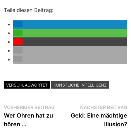
Teile diesen Beitrag:
VERSCHLAGWORTET
KÜNSTLICHE INTELLIGENZ
Beitragsnavigation
Vorheriger
N
VORHERIGER BEITRAG
NÄCHSTER BEITRAG
Beitrag:
B
Wer Ohren hat zu
Geld: Eine mächtige
hören …
Illusion?