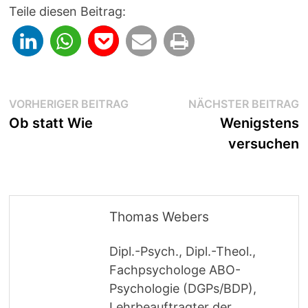
Teile diesen Beitrag:
Beitragsnavigation
Vorheriger
N
VORHERIGER BEITRAG
NÄCHSTER BEITRAG
Beitrag:
B
Ob statt Wie
Wenigstens
versuchen
Thomas Webers
Dipl.-Psych., Dipl.-Theol.,
Fachpsychologe ABO-
Psychologie (DGPs/BDP),
Lehrbeauftragter der