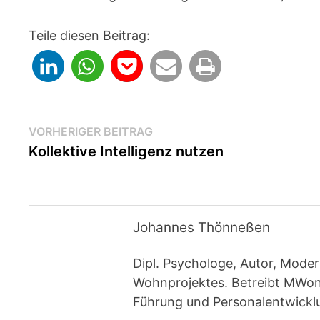
Teile diesen Beitrag:
Beitragsnavigation
Vorheriger
VORHERIGER BEITRAG
Beitrag:
Kollektive Intelligenz nutzen
Johannes Thönneßen
Dipl. Psychologe, Autor, Moder
Wohnprojektes. Betreibt MWon
Führung und Personalentwickl