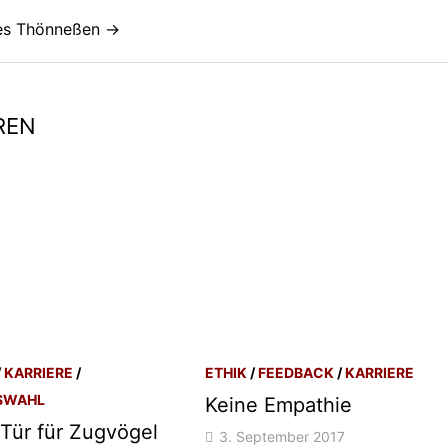
nes Thönneßen →
REN
/
KARRIERE
/
ETHIK
/
FEEDBACK
/
KARRIERE
SWAHL
Keine Empathie
 Tür für Zugvögel
3. September 2017