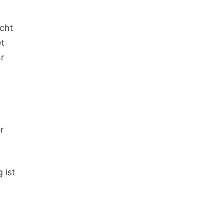
icht
et
hr
r
 ist