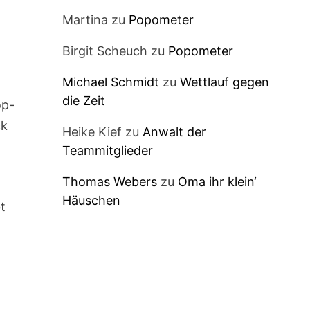
Martina
zu
Popometer
Birgit Scheuch
zu
Popometer
Michael Schmidt
zu
Wettlauf gegen
die Zeit
op-
ck
Heike Kief
zu
Anwalt der
Teammitglieder
Thomas Webers
zu
Oma ihr klein‘
Häuschen
t