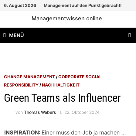
Zum
6. August 2026
Management auf den Punkt gebracht!
Inhalt
Managementwissen online
springen
MENÜ
CHANGE MANAGEMENT
/
CORPORATE SOCIAL
RESPONSIBILITY
/
NACHHALTIGKEIT
Green Teams als Influencer
von
Thomas Webers
22. Oktober 2024
INSPIRATION:
Einer muss den Job ja machen …