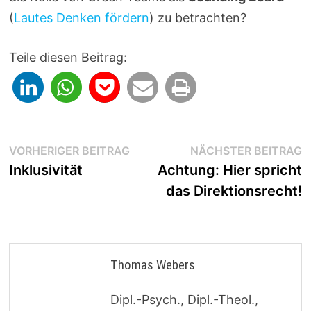
(
Lautes Denken fördern
) zu betrachten?
Teile diesen Beitrag:
Beitragsnavigation
Vorheriger
N
VORHERIGER BEITRAG
NÄCHSTER BEITRAG
Beitrag:
B
Inklusivität
Achtung: Hier spricht
das Direktionsrecht!
Thomas Webers
Dipl.-Psych., Dipl.-Theol.,