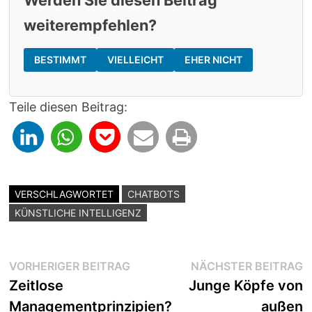
Werden Sie diesen Beitrag
weiterempfehlen?
BESTIMMT
VIELLEICHT
EHER NICHT
Teile diesen Beitrag:
VERSCHLAGWORTET
CHATBOTS
KÜNSTLICHE INTELLIGENZ
Beitragsnavigation
Vorheriger
N
VORHERIGER BEITRAG
NÄCHSTER BEITRAG
Beitrag:
B
Zeitlose
Junge Köpfe von
Managementprinzipien?
außen