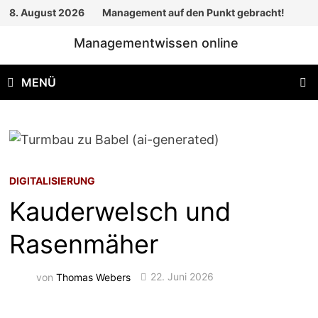
Zum
8. August 2026
Management auf den Punkt gebracht!
Inhalt
Managementwissen online
springen
MENÜ
DIGITALISIERUNG
Kauderwelsch und
Rasenmäher
von
Thomas Webers
22. Juni 2026