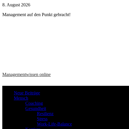
Zum
8. August 2026
Inhalt
Management auf den Punkt gebracht!
springen
Managementwissen online
Neue Beiträge
Mensch
Coaching
Gesundheit
Resilienz
Stress
Work-Life-Balance