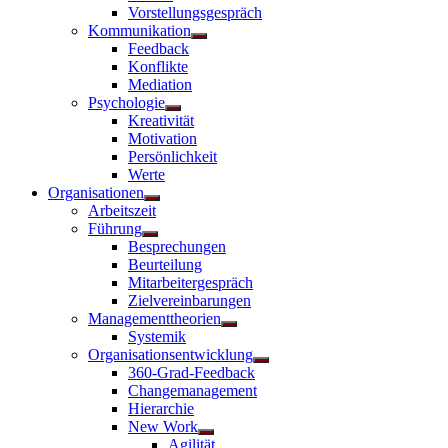
Vorstellungsgespräch
Kommunikation
Untermenü
Feedback
anzeigen
Konflikte
Mediation
Psychologie
Untermenü
Kreativität
anzeigen
Motivation
Persönlichkeit
Werte
Organisationen
Untermenü
Arbeitszeit
anzeigen
Führung
Untermenü
Besprechungen
anzeigen
Beurteilung
Mitarbeitergespräch
Zielvereinbarungen
Managementtheorien
Untermenü
Systemik
anzeigen
Organisationsentwicklung
Untermenü
360-Grad-Feedback
anzeigen
Changemanagement
Hierarchie
New Work
Untermenü
Agilität