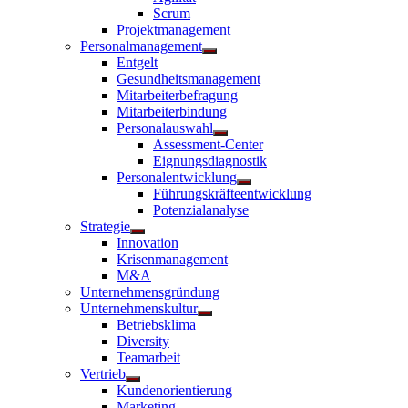
anzeigen
Scrum
Projektmanagement
Personalmanagement
Untermenü
Entgelt
anzeigen
Gesundheitsmanagement
Mitarbeiterbefragung
Mitarbeiterbindung
Personalauswahl
Untermenü
Assessment-Center
anzeigen
Eignungsdiagnostik
Personalentwicklung
Untermenü
Führungskräfteentwicklung
anzeigen
Potenzialanalyse
Strategie
Untermenü
Innovation
anzeigen
Krisenmanagement
M&A
Unternehmensgründung
Unternehmenskultur
Untermenü
Betriebsklima
anzeigen
Diversity
Teamarbeit
Vertrieb
Untermenü
Kundenorientierung
anzeigen
Marketing