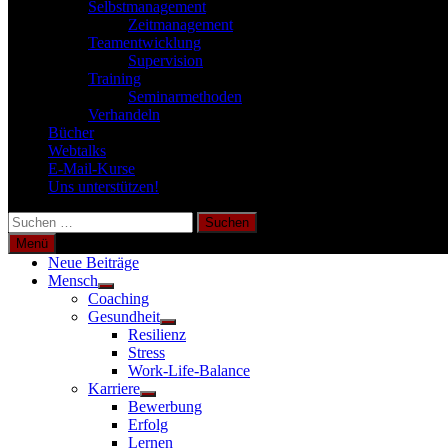
Selbstmanagement
Zeitmanagement
Teamentwicklung
Supervision
Training
Seminarmethoden
Verhandeln
Bücher
Webtalks
E-Mail-Kurse
Uns unterstützen!
Suchen
nach:
Menü
Neue Beiträge
Mensch
Untermenü
Coaching
anzeigen
Gesundheit
Untermenü
Resilienz
anzeigen
Stress
Work-Life-Balance
Karriere
Untermenü
Bewerbung
anzeigen
Erfolg
Lernen