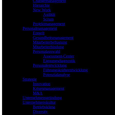
Changemanagement
Hierarchie
New Work
Agilität
Scrum
Projektmanagement
Personalmanagement
Entgelt
Gesundheitsmanagement
Mitarbeiterbefragung
Mitarbeiterbindung
Personalauswahl
Assessment-Center
Eignungsdiagnostik
Personalentwicklung
Führungskräfteentwicklung
Potenzialanalyse
Strategie
Innovation
Krisenmanagement
M&A
Unternehmensgründung
Unternehmenskultur
Betriebsklima
Diversity