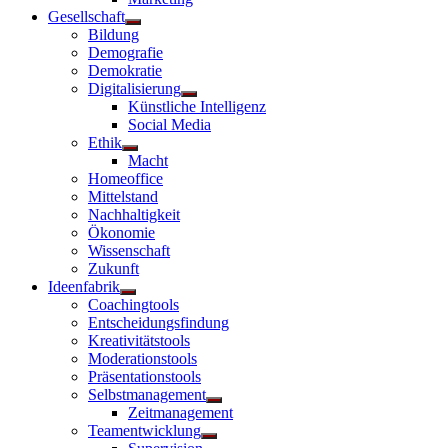
Gesellschaft
Untermenü
Bildung
anzeigen
Demografie
Demokratie
Digitalisierung
Untermenü
Künstliche Intelligenz
anzeigen
Social Media
Ethik
Untermenü
Macht
anzeigen
Homeoffice
Mittelstand
Nachhaltigkeit
Ökonomie
Wissenschaft
Zukunft
Ideenfabrik
Untermenü
Coachingtools
anzeigen
Entscheidungsfindung
Kreativitätstools
Moderationstools
Präsentationstools
Selbstmanagement
Untermenü
Zeitmanagement
anzeigen
Teamentwicklung
Untermenü