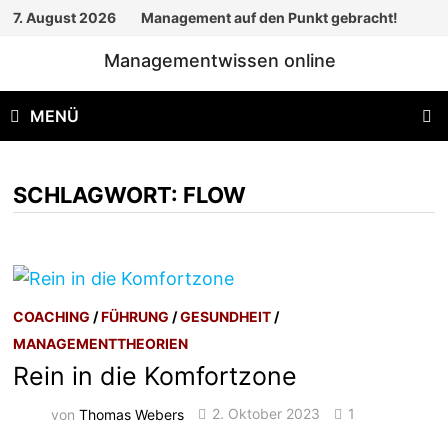
Zum
7. August 2026
Management auf den Punkt gebracht!
Inhalt
Managementwissen online
springen
MENÜ
SCHLAGWORT:
FLOW
COACHING
/
FÜHRUNG
/
GESUNDHEIT
/
MANAGEMENTTHEORIEN
Rein in die Komfortzone
von
Thomas Webers
2. Oktober 2023
1