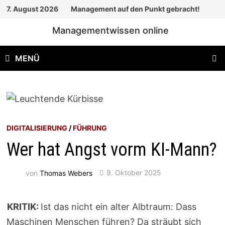
Zum
7. August 2026
Management auf den Punkt gebracht!
Inhalt
Managementwissen online
springen
MENÜ
DIGITALISIERUNG
/
FÜHRUNG
Wer hat Angst vorm KI-Mann?
von
Thomas Webers
9. Oktober 2025
KRITIK:
Ist das nicht ein alter Albtraum: Dass
Maschinen Menschen führen? Da sträubt sich