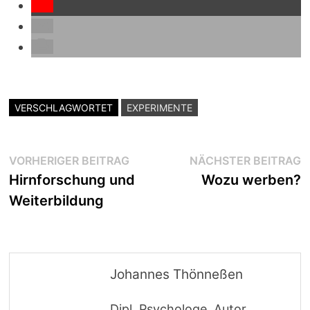
VERSCHLAGWORTET
EXPERIMENTE
Beitragsnavigation
Vorheriger
N
VORHERIGER BEITRAG
NÄCHSTER BEITRAG
Beitrag:
B
Hirnforschung und
Wozu werben?
Weiterbildung
Johannes Thönneßen
Dipl. Psychologe, Autor,