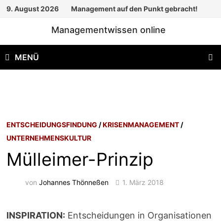
Zum
9. August 2026
Management auf den Punkt gebracht!
Inhalt
Managementwissen online
springen
MENÜ
ENTSCHEIDUNGSFINDUNG
/
KRISENMANAGEMENT
/
UNTERNEHMENSKULTUR
Mülleimer-Prinzip
von
Johannes Thönneßen
1. März 2018
INSPIRATION:
Entscheidungen in Organisationen