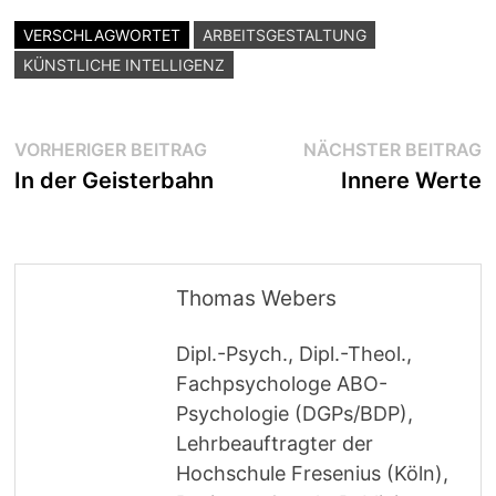
VERSCHLAGWORTET
ARBEITSGESTALTUNG
KÜNSTLICHE INTELLIGENZ
Beitragsnavigation
Vorheriger
N
VORHERIGER BEITRAG
NÄCHSTER BEITRAG
Beitrag:
B
In der Geisterbahn
Innere Werte
Thomas Webers
Dipl.-Psych., Dipl.-Theol.,
Fachpsychologe ABO-
Psychologie (DGPs/BDP),
Lehrbeauftragter der
Hochschule Fresenius (Köln),