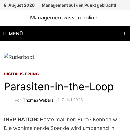
Zum
8. August 2026
Management auf den Punkt gebracht!
Inhalt
Managementwissen online
springen
MENÜ
DIGITALISIERUNG
Parasiten-in-the-Loop
von
Thomas Webers
7. Juli 2026
INSPIRATION:
Haste mal ‘nen Euro? Kennen wir.
Die wohlmeinende Spende wird umgehend in