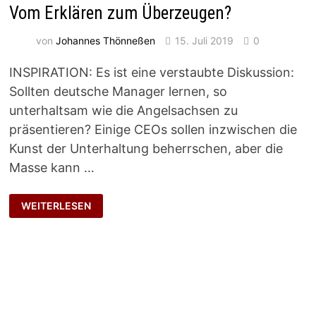
Vom Erklären zum Überzeugen?
von
Johannes Thönneßen
15. Juli 2019
0
INSPIRATION: Es ist eine verstaubte Diskussion:
Sollten deutsche Manager lernen, so
unterhaltsam wie die Angelsachsen zu
präsentieren? Einige CEOs sollen inzwischen die
Kunst der Unterhaltung beherrschen, aber die
Masse kann …
VOM
WEITERLESEN
ERKLÄREN
ZUM
ÜBERZEUGEN?