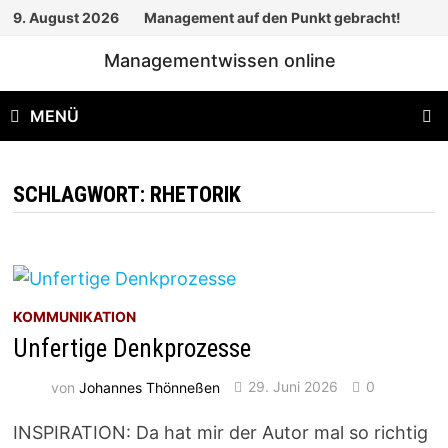
Zum
9. August 2026
Management auf den Punkt gebracht!
Inhalt
Managementwissen online
springen
MENÜ
SCHLAGWORT:
RHETORIK
KOMMUNIKATION
Unfertige Denkprozesse
von
Johannes Thönneßen
29. Juni 2026
0
INSPIRATION: Da hat mir der Autor mal so richtig