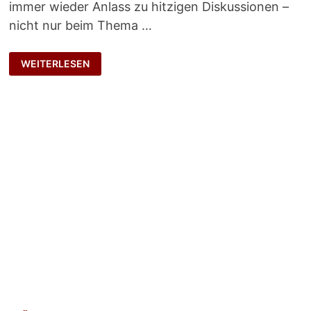
immer wieder Anlass zu hitzigen Diskussionen –
nicht nur beim Thema …
HART,
WEITERLESEN
ABER
EHRLICH