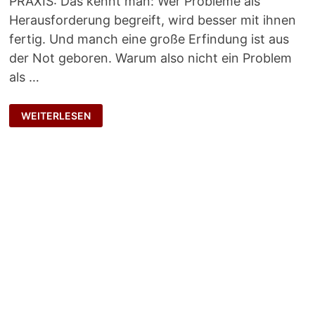
PRAXIS: Das kennt man: Wer Probleme als
Herausforderung begreift, wird besser mit ihnen
fertig. Und manch eine große Erfindung ist aus
der Not geboren. Warum also nicht ein Problem
als …
LOBREDE
WEITERLESEN
AUF
DAS
PROBLEM