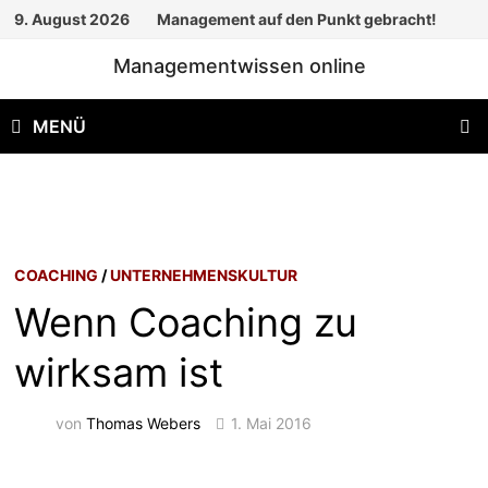
Zum
9. August 2026
Management auf den Punkt gebracht!
Inhalt
Managementwissen online
springen
MENÜ
COACHING
/
UNTERNEHMENSKULTUR
Wenn Coaching zu
wirksam ist
von
Thomas Webers
1. Mai 2016