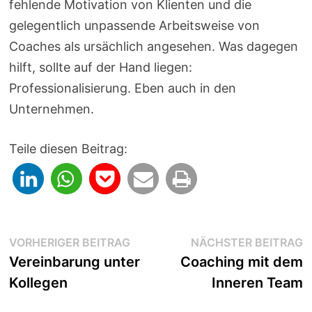
fehlende Motivation von Klienten und die
gelegentlich unpassende Arbeitsweise von
Coaches als ursächlich angesehen. Was dagegen
hilft, sollte auf der Hand liegen:
Professionalisierung. Eben auch in den
Unternehmen.
Teile diesen Beitrag:
Beitragsnavigation
Vorheriger
N
VORHERIGER BEITRAG
NÄCHSTER BEITRAG
Beitrag:
B
Vereinbarung unter
Coaching mit dem
Kollegen
Inneren Team