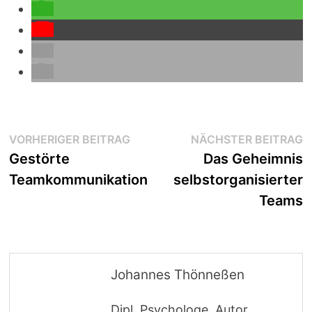
Beitragsnavigation
Vorheriger
N
VORHERIGER BEITRAG
NÄCHSTER BEITRAG
Beitrag:
B
Gestörte
Das Geheimnis
Teamkommunikation
selbstorganisierter
Teams
Johannes Thönneßen
Dipl. Psychologe, Autor,