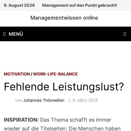
Zum
9. August 2026
Management auf den Punkt gebracht!
Inhalt
Managementwissen online
springen
MENÜ
MOTIVATION
/
WORK-LIFE-BALANCE
Fehlende Leistungslust?
von
Johannes Thönneßen
9. März 2025
INSPIRATION:
Das Thema schafft es immer
wieder auf die Titelseiten: Die Menschen haben