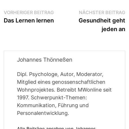
Beitragsnavigation
Vorheriger
N
VORHERIGER BEITRAG
NÄCHSTER BEITRAG
Beitrag:
B
Das Lernen lernen
Gesundheit geht
jeden an
Johannes Thönneßen
Dipl. Psychologe, Autor, Moderator,
Mitglied eines genossenschaftlichen
Wohnprojektes. Betreibt MWonline seit
1997. Schwerpunkt-Themen:
Kommunikation, Führung und
Personalentwicklung.
Alle Beiträge ansehen von Johannes