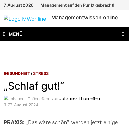
Zum
7. August 2026
Management auf den Punkt gebracht!
Inhalt
Managementwissen online
springen
MENÜ
GESUNDHEIT
/
STRESS
„Schlaf gut!“
von
Johannes Thönneßen
27. August 2024
PRAXIS:
„Das wäre schön“, werden jetzt einige