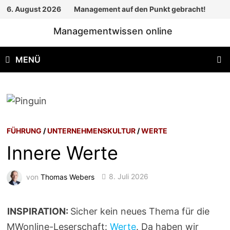
Zum
6. August 2026
Management auf den Punkt gebracht!
Inhalt
Managementwissen online
springen
MENÜ
FÜHRUNG
/
UNTERNEHMENSKULTUR
/
WERTE
Innere Werte
von
Thomas Webers
8. Juli 2026
INSPIRATION:
Sicher kein neues Thema für die
MWonline-Leserschaft:
Werte
. Da haben wir