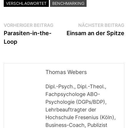
VERSCHLAGWORTET
BENCHMARKING
Beitragsnavigation
Vorheriger
N
VORHERIGER BEITRAG
NÄCHSTER BEITRAG
Beitrag:
B
Parasiten-in-the-
Einsam an der Spitze
Loop
Thomas Webers
Dipl.-Psych., Dipl.-Theol.,
Fachpsychologe ABO-
Psychologie (DGPs/BDP),
Lehrbeauftragter der
Hochschule Fresenius (Köln),
Business-Coach, Publizist