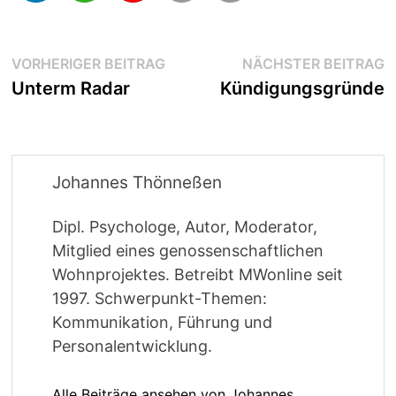
Beitragsnavigation
Vorheriger
N
VORHERIGER BEITRAG
NÄCHSTER BEITRAG
Beitrag:
B
Unterm Radar
Kündigungsgründe
Johannes Thönneßen
Dipl. Psychologe, Autor, Moderator,
Mitglied eines genossenschaftlichen
Wohnprojektes. Betreibt MWonline seit
1997. Schwerpunkt-Themen:
Kommunikation, Führung und
Personalentwicklung.
Alle Beiträge ansehen von Johannes