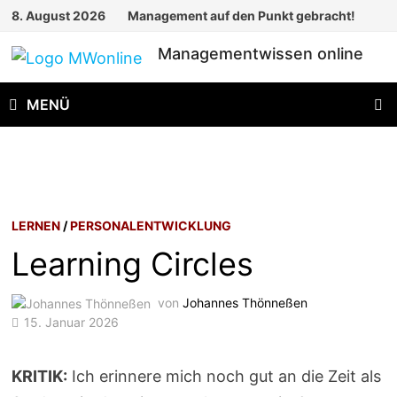
Zum
8. August 2026
Management auf den Punkt gebracht!
Inhalt
Managementwissen online
springen
MENÜ
LERNEN
/
PERSONALENTWICKLUNG
Learning Circles
von
Johannes Thönneßen
15. Januar 2026
KRITIK:
Ich erinnere mich noch gut an die Zeit als