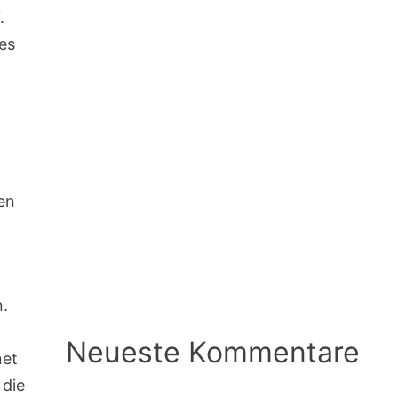
“
.
es
en
n
n.
Neueste Kommentare
net
 die