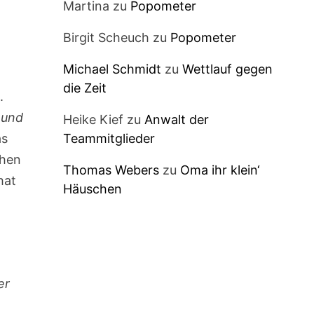
Martina
zu
Popometer
Birgit Scheuch
zu
Popometer
Michael Schmidt
zu
Wettlauf gegen
die Zeit
.
 und
Heike Kief
zu
Anwalt der
Teammitglieder
as
ehen
Thomas Webers
zu
Oma ihr klein‘
hat
Häuschen
er
n