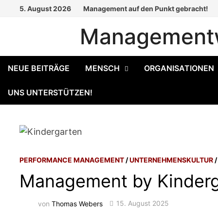
Zum
5. August 2026
Management auf den Punkt gebracht!
Inhalt
Managementw
springen
NEUE BEITRÄGE
MENSCH
ORGANISATIONEN
UNS UNTERSTÜTZEN!
PERFORMANCE MANAGEMENT
/
UNTERNEHMENSKULTUR
Management by Kinderg
von
Thomas Webers
15. August 2025