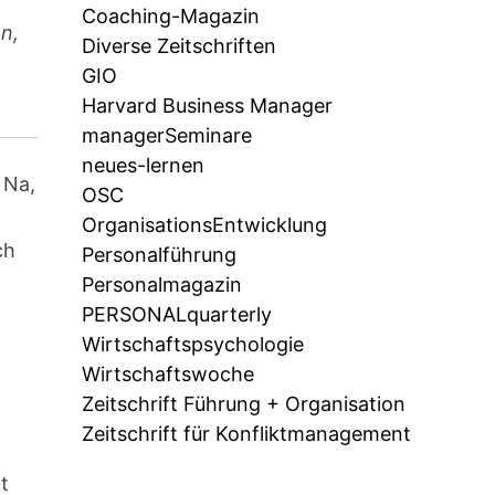
Coaching-Magazin
n,
Diverse Zeitschriften
GIO
Harvard Business Manager
managerSeminare
neues-lernen
 Na,
OSC
r
OrganisationsEntwicklung
ch
Personalführung
Personalmagazin
PERSONALquarterly
n
Wirtschaftspsychologie
Wirtschaftswoche
Zeitschrift Führung + Organisation
Zeitschrift für Konfliktmanagement
t