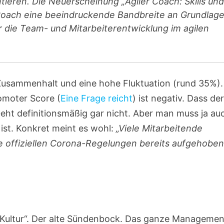
ieren. Die Neuerscheinung „Agiler Coach: Skills und
n Coach eine beeindruckende Bandbreite an Grundlage
die Team- und Mitarbeiterentwicklung im agilen
Zusammenhalt und eine hohe Fluktuation (rund 35%).
omoter Score (
Eine Frage reicht
) ist negativ. Dass de
Geht definitionsmäßig gar nicht. Aber man muss ja au
ist. Konkret meint es wohl:
„Viele Mitarbeitende
e offiziellen Corona-Regelungen bereits aufgehobe
„Kultur“. Der alte Sündenbock. Das ganze Managemen