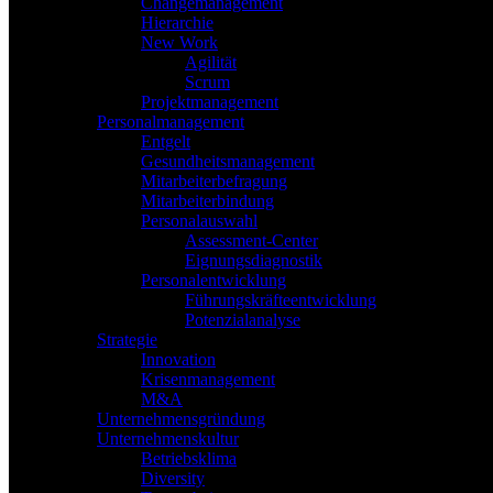
Changemanagement
Hierarchie
New Work
Agilität
Scrum
Projektmanagement
Personalmanagement
Entgelt
Gesundheitsmanagement
Mitarbeiterbefragung
Mitarbeiterbindung
Personalauswahl
Assessment-Center
Eignungsdiagnostik
Personalentwicklung
Führungskräfteentwicklung
Potenzialanalyse
Strategie
Innovation
Krisenmanagement
M&A
Unternehmensgründung
Unternehmenskultur
Betriebsklima
Diversity