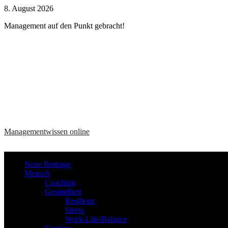
Zum
8. August 2026
Inhalt
Management auf den Punkt gebracht!
springen
Managementwissen online
Neue Beiträge
Mensch
Coaching
Gesundheit
Resilienz
Stress
Work-Life-Balance