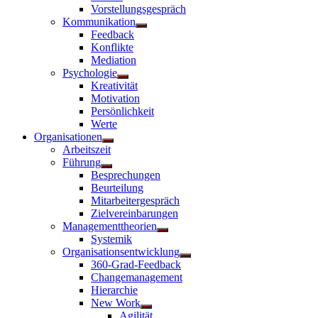
Vorstellungsgespräch
Kommunikation
Untermenü
Feedback
anzeigen
Konflikte
Mediation
Psychologie
Untermenü
Kreativität
anzeigen
Motivation
Persönlichkeit
Werte
Organisationen
Untermenü
Arbeitszeit
anzeigen
Führung
Untermenü
Besprechungen
anzeigen
Beurteilung
Mitarbeitergespräch
Zielvereinbarungen
Managementtheorien
Untermenü
Systemik
anzeigen
Organisationsentwicklung
Untermenü
360-Grad-Feedback
anzeigen
Changemanagement
Hierarchie
New Work
Untermenü
Agilität