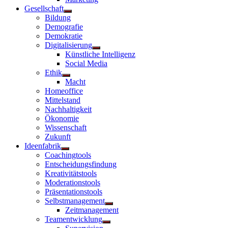
Gesellschaft
Untermenü
Bildung
anzeigen
Demografie
Demokratie
Digitalisierung
Untermenü
Künstliche Intelligenz
anzeigen
Social Media
Ethik
Untermenü
Macht
anzeigen
Homeoffice
Mittelstand
Nachhaltigkeit
Ökonomie
Wissenschaft
Zukunft
Ideenfabrik
Untermenü
Coachingtools
anzeigen
Entscheidungsfindung
Kreativitätstools
Moderationstools
Präsentationstools
Selbstmanagement
Untermenü
Zeitmanagement
anzeigen
Teamentwicklung
Untermenü