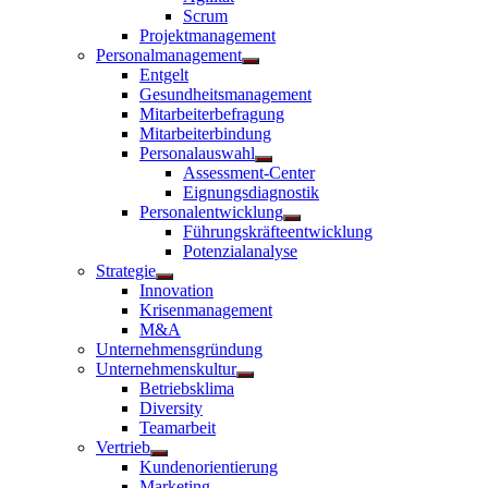
anzeigen
Scrum
Projektmanagement
Personalmanagement
Untermenü
Entgelt
anzeigen
Gesundheitsmanagement
Mitarbeiterbefragung
Mitarbeiterbindung
Personalauswahl
Untermenü
Assessment-Center
anzeigen
Eignungsdiagnostik
Personalentwicklung
Untermenü
Führungskräfteentwicklung
anzeigen
Potenzialanalyse
Strategie
Untermenü
Innovation
anzeigen
Krisenmanagement
M&A
Unternehmensgründung
Unternehmenskultur
Untermenü
Betriebsklima
anzeigen
Diversity
Teamarbeit
Vertrieb
Untermenü
Kundenorientierung
anzeigen
Marketing