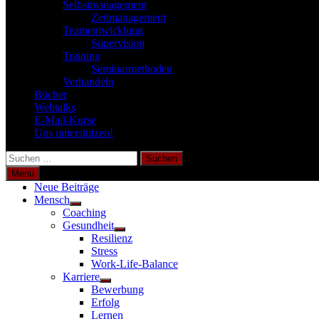
Selbstmanagement
Zeitmanagement
Teamentwicklung
Supervision
Training
Seminarmethoden
Verhandeln
Bücher
Webtalks
E-Mail-Kurse
Uns unterstützen!
Suchen
nach:
Menü
Neue Beiträge
Mensch
Untermenü
Coaching
anzeigen
Gesundheit
Untermenü
Resilienz
anzeigen
Stress
Work-Life-Balance
Karriere
Untermenü
Bewerbung
anzeigen
Erfolg
Lernen