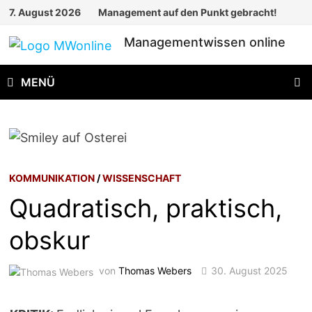
Zum
7. August 2026
Management auf den Punkt gebracht!
Inhalt
Managementwissen online
springen
MENÜ
KOMMUNIKATION
/
WISSENSCHAFT
Quadratisch, praktisch,
obskur
von
Thomas Webers
30. August 2025