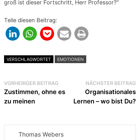
groß ist dieser Fortschritt, Herr Professor?“
Teile diesen Beitrag:
VERSCHLAGWORTET
EMOTIONEN
Beitragsnavigation
Vorheriger
N
VORHERIGER BEITRAG
NÄCHSTER BEITRAG
Beitrag:
B
Zustimmen, ohne es
Organisationales
zu meinen
Lernen – wo bist Du?
Thomas Webers