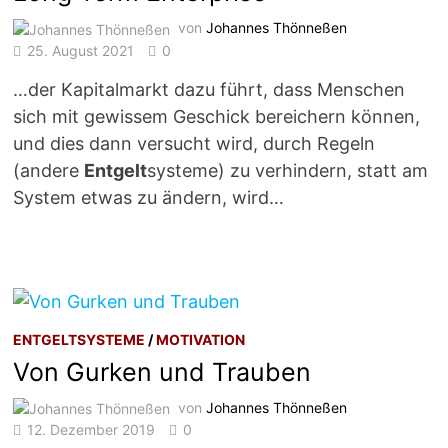
von
Johannes Thönneßen
25. August 2021
0
…der Kapitalmarkt dazu führt, dass Menschen
sich mit gewissem Geschick bereichern können,
und dies dann versucht wird, durch Regeln
(andere
Entgelt
systeme) zu verhindern, statt am
System etwas zu ändern, wird…
ENTGELTSYSTEME
/
MOTIVATION
Von Gurken und Trauben
von
Johannes Thönneßen
12. Dezember 2019
0