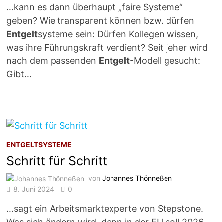
…kann es dann überhaupt „faire Systeme“
geben? Wie transparent können bzw. dürfen
Entgelt
systeme sein: Dürfen Kollegen wissen,
was ihre Führungskraft verdient? Seit jeher wird
nach dem passenden
Entgelt
-Modell gesucht:
Gibt…
ENTGELTSYSTEME
Schritt für Schritt
von
Johannes Thönneßen
8. Juni 2024
0
…sagt ein Arbeitsmarktexperte von Stepstone.
Was sich ändern wird, denn in der EU soll 2026