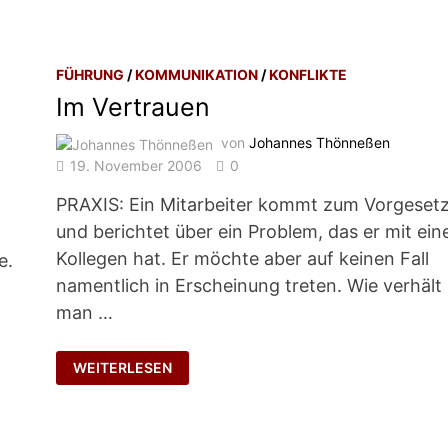
FÜHRUNG
/
KOMMUNIKATION
/
KONFLIKTE
Im Vertrauen
von
Johannes Thönneßen
19. November 2006
0
0
PRAXIS: Ein Mitarbeiter kommt zum Vorgeset
und berichtet über ein Problem, das er mit ei
Kollegen hat. Er möchte aber auf keinen Fall
e.
namentlich in Erscheinung treten. Wie verhält
man …
IM
WEITERLESEN
VERTRAUEN