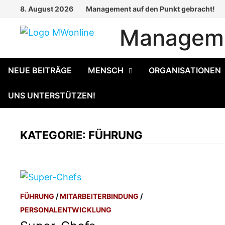
Zum
8. August 2026
Management auf den Punkt gebracht!
Inhalt
Manageme
springen
NEUE BEITRÄGE
MENSCH
ORGANISATIONEN
UNS UNTERSTÜTZEN!
KATEGORIE:
FÜHRUNG
FÜHRUNG
/
MITARBEITERBINDUNG
/
PERSONALENTWICKLUNG