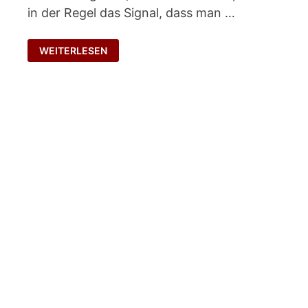
in der Regel das Signal, dass man …
TEAM
WEITERLESEN
IM
TEAM