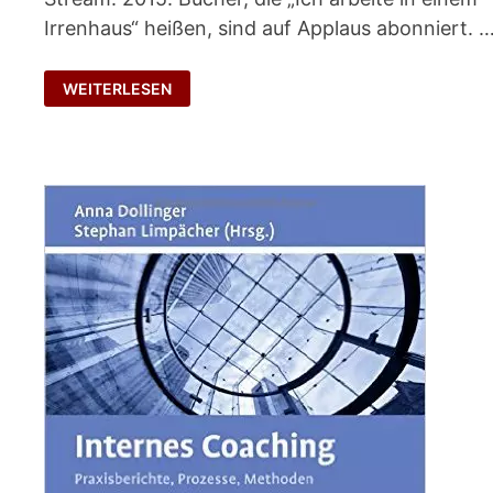
Irrenhaus“ heißen, sind auf Applaus abonniert. 
VORBILDER
WEITERLESEN
IN
FÜHRUNG
UND
ORGANISATION