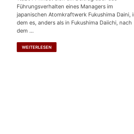
Führungsverhalten eines Managers im
japanischen Atomkraftwerk Fukushima Daini, 
dem es, anders als in Fukushima Daiichi, nach
dem …
KRISENKOMMUNIKATION
WEITERLESEN
IN
DER
KATASTROPHE