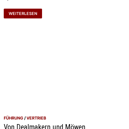
WOHLFÜHLGEHALT
WEITERLESEN
FÜHRUNG
/
VERTRIEB
Von Dealmakern und Möwen