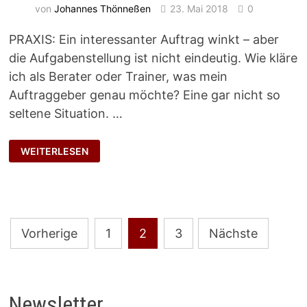
von
Johannes Thönneßen
23. Mai 2018
0
PRAXIS: Ein interessanter Auftrag winkt – aber
die Aufgabenstellung ist nicht eindeutig. Wie kläre
ich als Berater oder Trainer, was mein
Auftraggeber genau möchte? Eine gar nicht so
seltene Situation. …
AUFTRAGSKLÄRUNG
WEITERLESEN
Seitennummerierung
Vorherige
1
2
3
Nächste
der
Beiträge
Newsletter