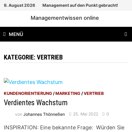
Zum
9. August 2026
Management auf den Punkt gebracht!
Inhalt
Managementwissen online
springen
MENÜ
KATEGORIE:
VERTRIEB
KUNDENORIENTIERUNG
/
MARKETING
/
VERTRIEB
Verdientes Wachstum
von
Johannes Thönneßen
25. Mai 2022
0
INSPIRATION: Eine bekannte Frage: Würden Sie