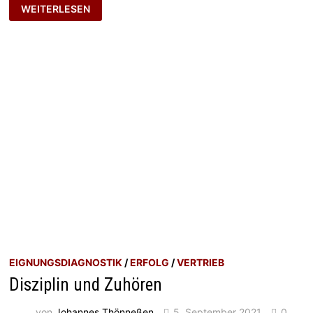
GROSSE I
WEITERLESEN
RRITATIONEN
EIGNUNGSDIAGNOSTIK
/
ERFOLG
/
VERTRIEB
Disziplin und Zuhören
von
Johannes Thönneßen
5. September 2021
0