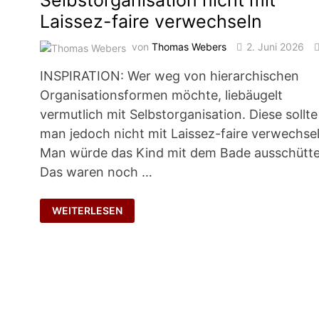
Selbstorganisation nicht mit
Laissez-faire verwechseln
von
Thomas Webers
2. Juni 2026
0
INSPIRATION: Wer weg von hierarchischen
Organisationsformen möchte, liebäugelt
vermutlich mit Selbstorganisation. Diese sollte
man jedoch nicht mit Laissez-faire verwechsel
Man würde das Kind mit dem Bade ausschütte
Das waren noch …
SELBSTORGANISATION
WEITERLESEN
NICHT
MIT
LAISSEZ-
FAIRE
VERWECHSELN