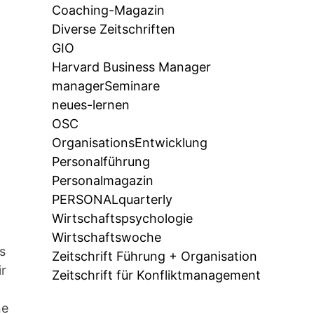
Coaching-Magazin
Diverse Zeitschriften
GIO
Harvard Business Manager
managerSeminare
neues-lernen
OSC
OrganisationsEntwicklung
Personalführung
Personalmagazin
PERSONALquarterly
Wirtschaftspsychologie
Wirtschaftswoche
s
Zeitschrift Führung + Organisation
ir
Zeitschrift für Konfliktmanagement
ne