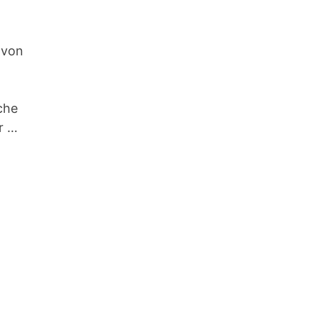
 von
iche
r …