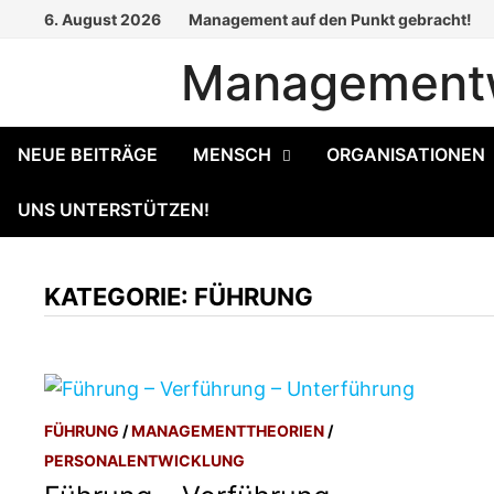
Zum
6. August 2026
Management auf den Punkt gebracht!
Inhalt
Managementw
springen
NEUE BEITRÄGE
MENSCH
ORGANISATIONEN
UNS UNTERSTÜTZEN!
KATEGORIE:
FÜHRUNG
FÜHRUNG
/
MANAGEMENTTHEORIEN
/
PERSONALENTWICKLUNG