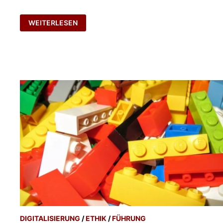
KOMFORTZONEN-
WEITERLESEN
LEADERSHIP
DIGITALISIERUNG
/
ETHIK
/
FÜHRUNG