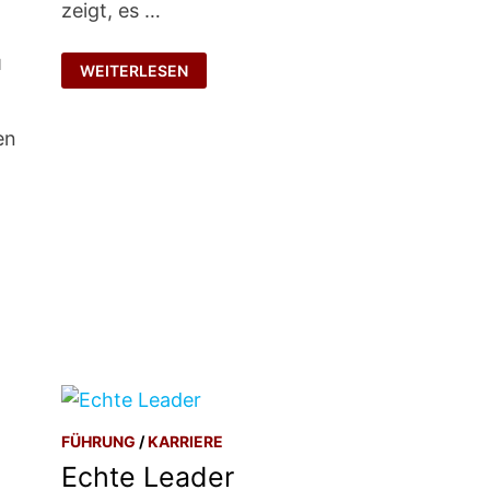
zeigt, es …
PRIMAT
1
WEITERLESEN
DER
PRAXIS
en
FÜHRUNG
/
KARRIERE
Echte Leader